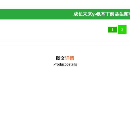
成长未来γ-氨基丁酸益生
1
2
图文
详情
Product details