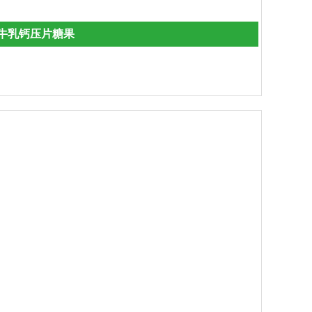
菌牛乳钙压片糖果