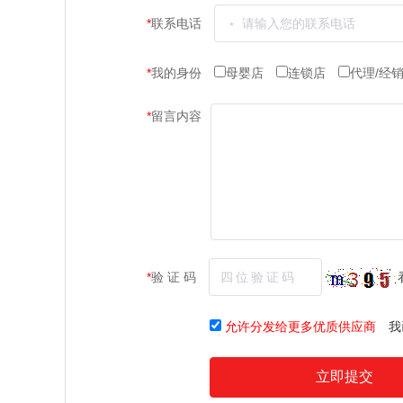
*
联系电话
*
我的身份
母婴店
连锁店
代理/经
*
留言内容
*
验 证 码
允许分发给更多优质供应商
我
立即提交