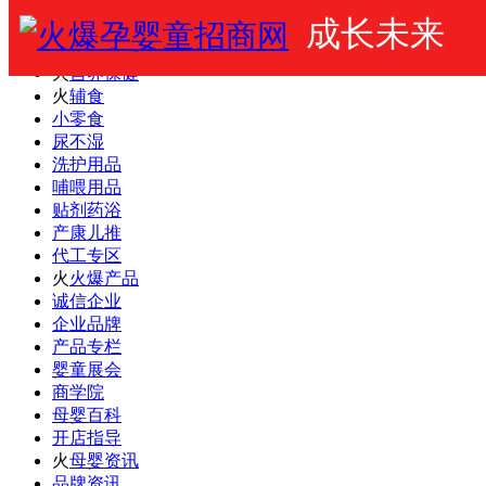
成长未来
火爆婴童网
婴幼儿奶粉
火
营养保健
火
辅食
小零食
尿不湿
洗护用品
哺喂用品
贴剂药浴
产康儿推
代工专区
火
火爆产品
诚信企业
企业品牌
产品专栏
婴童展会
商学院
母婴百科
开店指导
火
母婴资讯
品牌资讯