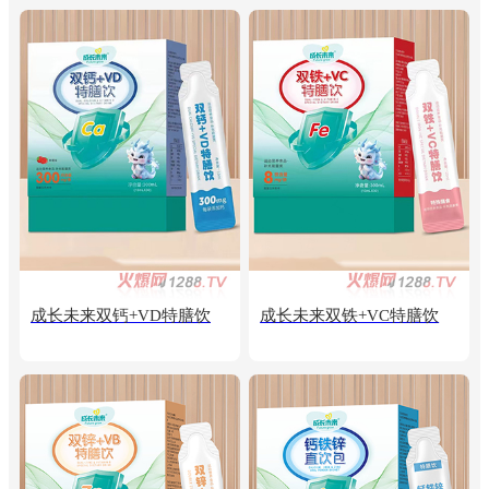
成长未来双钙+VD特膳饮
成长未来双铁+VC特膳饮